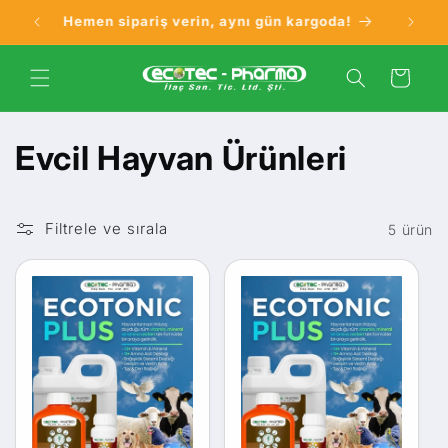
İçeriğe
Hemen sipariş verin, aynı gün kargoda!
atla
Sepet
K
Evcil Hayvan Ürünleri
o
Filtrele ve sırala
5 ürün
l
e
k
s
i