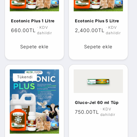
y
o
Ecotonic Plus 1 Litre
Ecotonic Plus 5 Litre
n
Normal
660.00TL
Normal
2,400.00TL
:
fiyat
fiyat
Sepete ekle
Sepete ekle
Tükendi
Gluco-Jel 60 ml Tüp
Normal
750.00TL
fiyat